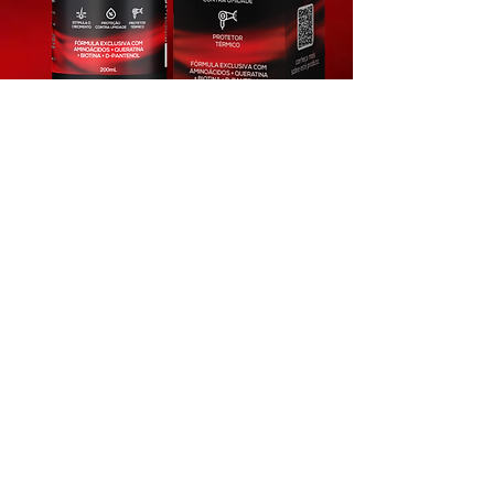
MODO DE USO:
Borrife o Spray Cachos
Perfeitos Bell Corpus nos fios úmidos ou secos
e ative os cachos com movimentos de baixo
para cima, apertando as mechas com as mãos.
Se preferir, use um difusor, os produtos contém
ativos que protegem os fios no calor. Não
precisa enxaguar.
OBSERVAÇÃO:
Não aplicar no couro cabeludo.
CONSERVAÇÃO:
Manter o produto em local
seco, fresco e ao abrigo da luz.
RESTRIÇÕES DE USO:
Em caso de irritação
suspender o uso e procurar orientação médica
imediatamente. Se houver contato com os
olhos lavar imediatamente com água corrente.
PRECAUÇÕES
: Manter fora do alcance de
crianças e animais domésticos.